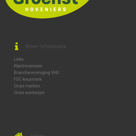
Meer informatie
Links
Klantrecensies
Branchevereniging VHG
FSC-keurmerk
Onze merken
Onze werkwijze
Adres