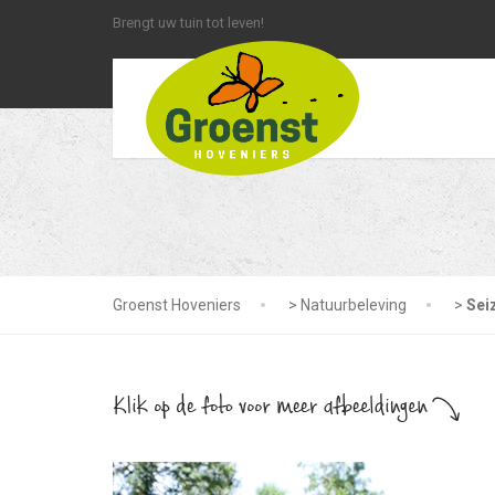
Brengt uw tuin tot leven!
Groenst Hoveniers
>
Natuurbeleving
>
Sei