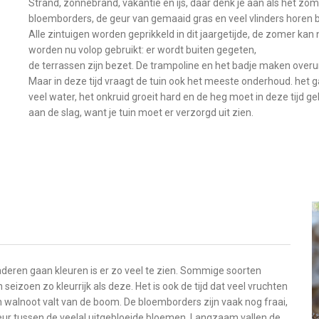
Strand, zonnebrand, vakantie en ijs, daar denk je aan als het zom
bloemborders, de geur van gemaaid gras en veel vlinders horen bij
Alle zintuigen worden geprikkeld in dit jaargetijde, de zomer kan 
worden nu volop gebruikt: er wordt buiten gegeten,
de terrassen zijn bezet. De trampoline en het badje maken over
Maar in deze tijd vraagt de tuin ook het meeste onderhoud. het 
veel water, het onkruid groeit hard en de heg moet in deze tijd g
aan de slag, want je tuin moet er verzorgd uit zien.
aderen gaan kleuren is er zo veel te zien. Sommige soorten
seizoen zo kleurrijk als deze. Het is ook de tijd dat veel vruchten
n walnoot valt van de boom. De bloemborders zijn vaak nog fraai,
leur tussen de veelal uitgebloeide bloemen. Langzaam vallen de