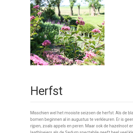
Herfst
Misschien wel het mooiste seizoen de herfst. Als de bl
bomen beginnen al in augustus te verkleuren. Er is geen 
rijpen, zoals appels en peren. Maar ook de hazelnoot e
laatbloeiers als de Sedum spectabile geeft heel veel k