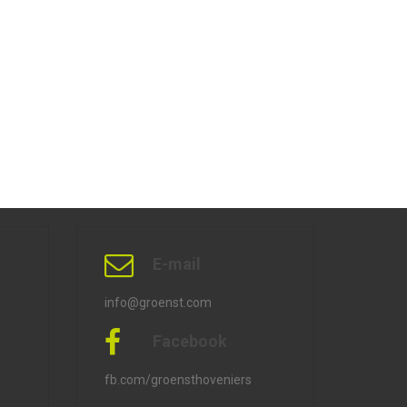
E-mail
info@groenst.com
Facebook
fb.com/groensthoveniers