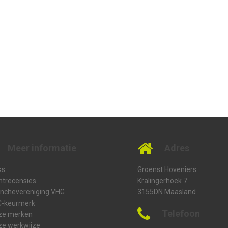
Meer informatie
Adres
ks
Groenst Hoveniers
ntrecensies
Kralingerhoek 7
nchevereniging VHG
3155DN Maasland
C-keurmerk
Telefoon
ze merken
e werkwijze