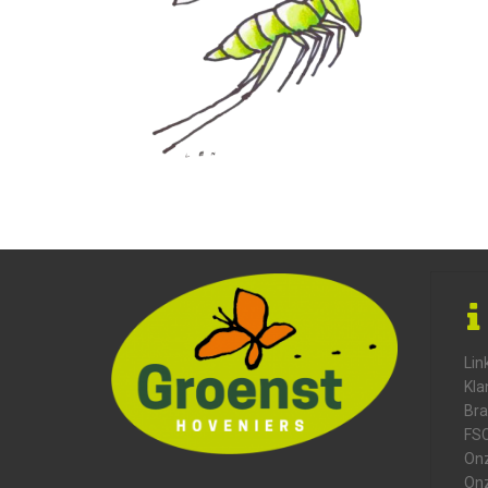
Lin
Kla
Bra
FS
On
Onz