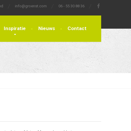
nd
info@groenst.com
06 - 55 30 88 36
Inspiratie
Nieuws
Contact