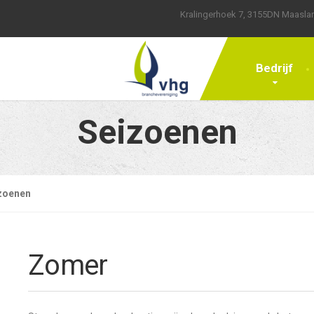
Kralingerhoek 7, 3155DN Maasla
Bedrijf
Seizoenen
zoenen
Zomer