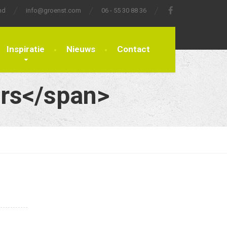
nd
info@groenst.com
06 - 55 30 88 36
Inspiratie
Nieuws
Contact
rs</span>