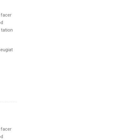
 facer
od
 tation
feugiat
 facer
od