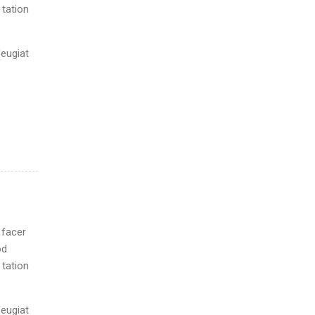
 tation
feugiat
 facer
od
 tation
feugiat