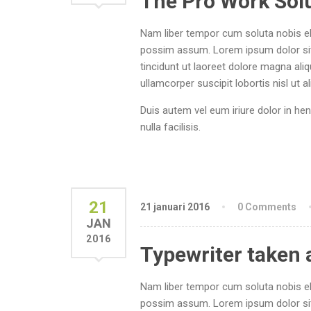
The Pro Work Sol
Nam liber tempor cum soluta nobis el
possim assum. Lorem ipsum dolor sit
tincidunt ut laoreet dolore magna ali
ullamcorper suscipit lobortis nisl ut
Duis autem vel eum iriure dolor in hen
nulla facilisis.
21
21 januari 2016
0 Comments
JAN
2016
Typewriter taken 
Nam liber tempor cum soluta nobis el
possim assum. Lorem ipsum dolor sit