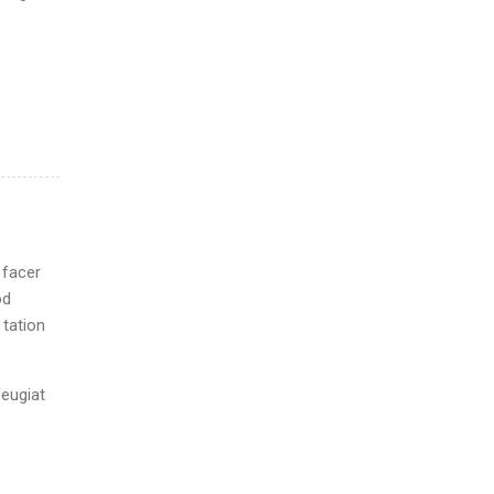
 facer
od
 tation
feugiat