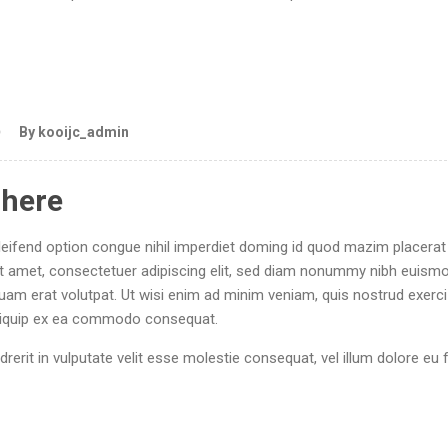
By kooijc_admin
 here
eifend option congue nihil imperdiet doming id quod mazim placerat
 amet, consectetuer adipiscing elit, sed diam nonummy nibh euism
quam erat volutpat. Ut wisi enim ad minim veniam, quis nostrud exerci
 aliquip ex ea commodo consequat.
drerit in vulputate velit esse molestie consequat, vel illum dolore eu 