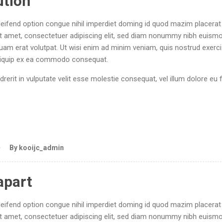
ution
eifend option congue nihil imperdiet doming id quod mazim placerat
 amet, consectetuer adipiscing elit, sed diam nonummy nibh euism
quam erat volutpat. Ut wisi enim ad minim veniam, quis nostrud exerci
 aliquip ex ea commodo consequat.
drerit in vulputate velit esse molestie consequat, vel illum dolore eu 
By kooijc_admin
apart
eifend option congue nihil imperdiet doming id quod mazim placerat
 amet, consectetuer adipiscing elit, sed diam nonummy nibh euism