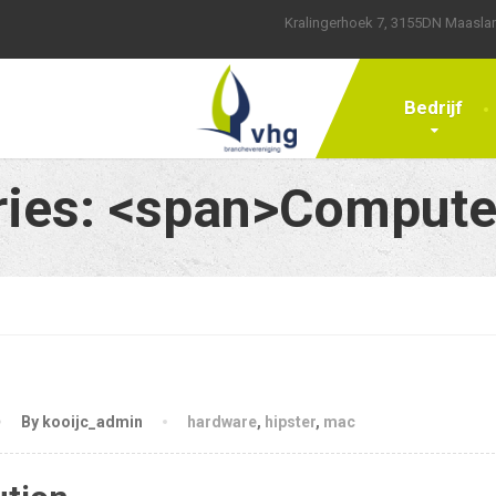
Kralingerhoek 7, 3155DN Maasla
Bedrijf
ies: <span>Compute
By kooijc_admin
hardware
,
hipster
,
mac