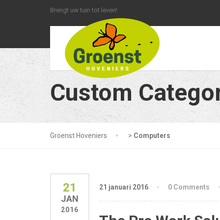
Brengt uw tuin tot leven!
Custom Categor
Groenst Hoveniers
>
Computers
21
21 januari 2016
0 Comments
JAN
2016