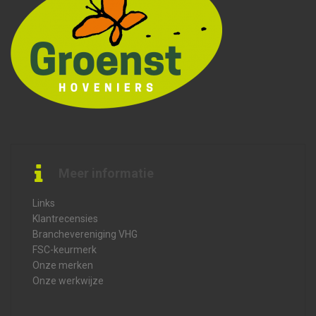
Meer informatie
Links
Klantrecensies
Branchevereniging VHG
FSC-keurmerk
Onze merken
Onze werkwijze