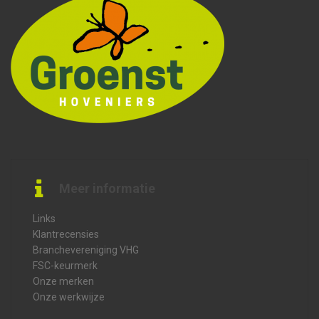
Meer informatie
Links
Klantrecensies
Branchevereniging VHG
FSC-keurmerk
Onze merken
Onze werkwijze