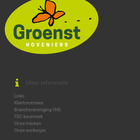
Meer informatie
Links
Klantrecensies
Branchevereniging VHG
FSC-keurmerk
Onze merken
Onze werkwijze