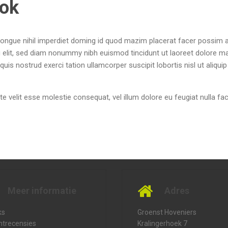
ook
congue nihil imperdiet doming id quod mazim placerat facer possim
g elit, sed diam nonummy nibh euismod tincidunt ut laoreet dolore m
uis nostrud exerci tation ullamcorper suscipit lobortis nisl ut aliquip
te velit esse molestie consequat, vel illum dolore eu feugiat nulla faci
Meer informatie
Adres
ks
Groenst Hoveniers
ntrecensies
Kralingerhoek 7