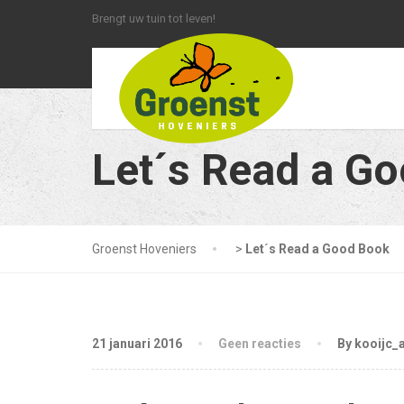
Brengt uw tuin tot leven!
Let´s Read a G
Groenst Hoveniers
>
Let´s Read a Good Book
21 januari 2016
Geen reacties
By kooijc_