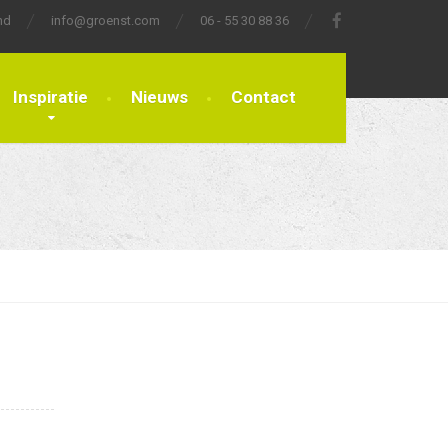
nd
info@groenst.com
06 - 55 30 88 36
Inspiratie
Nieuws
Contact