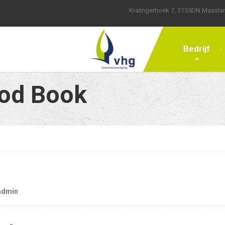
Kralingerhoek 7, 3155DN Maasla
Bedrijf
ood Book
admin