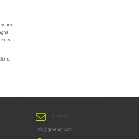
 assum.
agna
 ex ea
lisis.
E-mail
info@groenst.com