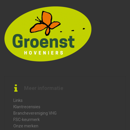
Meer informatie
Links
Klantrecensies
Branchevereniging VHG
FSC-keurmerk
Onze merken