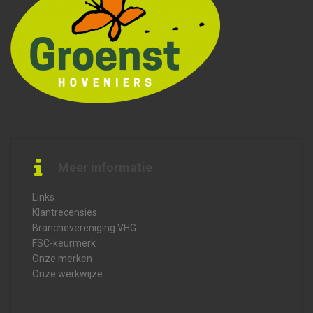
Meer informatie
Links
Klantrecensies
Branchevereniging VHG
FSC-keurmerk
Onze merken
Onze werkwijze