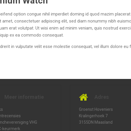
emium Watch
eifend option congue nihil imperdiet doming id quod mazim placerat
 amet, consectetuer adipiscing elit, sed diam nonummy nibh euism
quam erat volutpat. Ut wisi enim ad minim veniam, quis nostrud exerci
 aliquip ex ea commodo consequat.
drerit in vulputate velit esse molestie consequat, vel illum dolore eu 
Meer informatie
Adres
ks
Groenst Hoveniers
ntrecensies
Kralingerhoek 7
nchevereniging VHG
3155DN Maasland
C-keurmerk