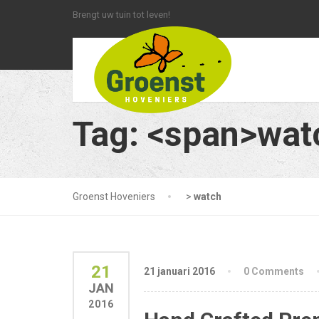
Brengt uw tuin tot leven!
Tag: <span>wat
Groenst Hoveniers
>
watch
21
21 januari 2016
0 Comments
JAN
2016