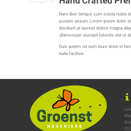
Hand Crafted Pr
Nam liber tempor cum soluta nobis el
possim assum. Lorem ipsum dolor sit
tincidunt ut laoreet dolore magna ali
ullamcorper suscipit lobortis nisl ut
Duis autem vel eum iriure dolor in hen
nulla facilisis.
Lin
Kla
Bra
FS