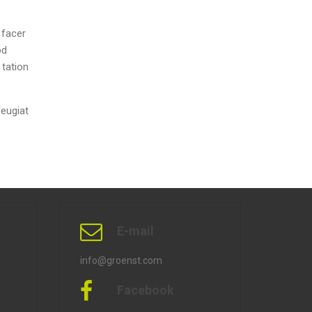
 facer
od
 tation
feugiat
E-mail
info@groenst.com
Facebook