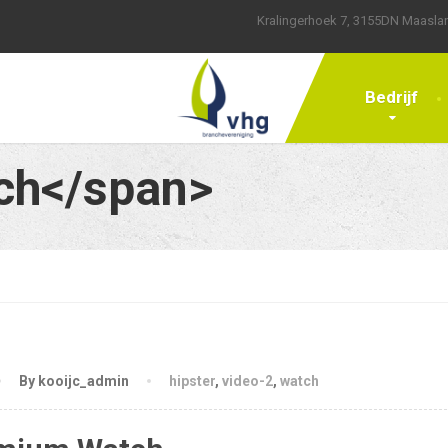
Kralingerhoek 7, 3155DN Maasla
Bedrijf
ch</span>
By kooijc_admin
hipster
,
video-2
,
watch