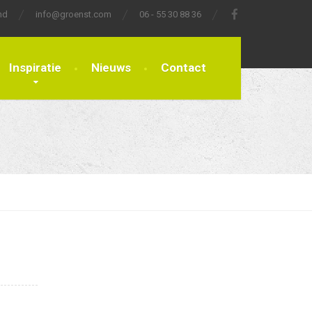
nd
info@groenst.com
06 - 55 30 88 36
Inspiratie
Nieuws
Contact